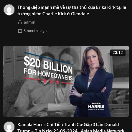
Thông điệp mạnh mẽ về sự tha thứ của Erika Kirk tại lễ
tưởng niệm Charlie Kirk ở Glendale
admin
5 months
ago
23:12
Kamala Harris Chi Tiền Tranh Cử Gấp 3 Lần Donald
Trump – Tin Ngày 23-09-2024 | Asian Media Network