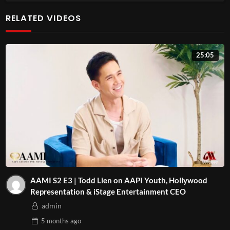
Trong tập này, bạn sẽ được lắng nghe thông tin quý báu từ:
RELATED VIDEOS
🔹 Cathy Nguyen, CEO của Truely Wonder
🔹 Luật sư về di trú Gabriel Grisbaum
25:05
Cập nhật thông tin mới nhất và lời khuyên chuyên nghiệp
về cách biến ước mơ Mỹ của bạn thành hiện thực.
Để được TƯ VẤN MIỄN PHÍ, vui lòng liên hệ với chúng tôi
qua số điện thoại 📞 559-606-4011 hoặc truy cập trang
web của chúng tôi tại 💻 www.TruelyWonder.com
Đừng bỏ lỡ cơ hội này để tìm hiểu cách bạn có thể thực
hiện ước mơ đến Mỹ!
AAMI S2 E3 | Todd Lien on AAPI Youth, Hollywood
Representation & iStage Entertainment CEO
admin
5 months
ago