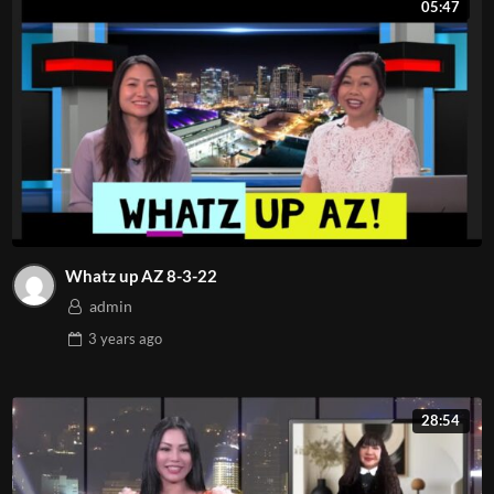
05:47
Whatz up AZ 8-3-22
admin
3 years
ago
28:54