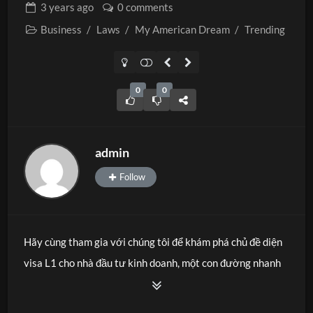
3 years
ago
0 comments
Business
/
Laws
/
My American Dream
/
Trending
0
0
admin
Follow
Hãy cùng tham gia với chúng tôi để khám phá chủ đề diện
visa L1 cho nhà đầu tư kinh doanh, một con đường nhanh
hơn để đạt được ước mơ Mỹ của bạn! 🇺🇸