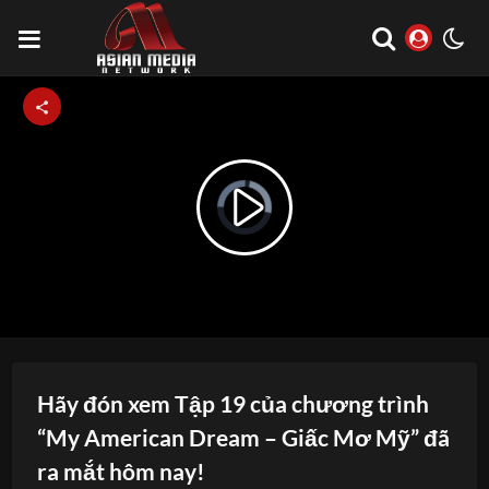
Video
Play
Player
is
loading.
Video
Hãy đón xem Tập 19 của chương trình
“My American Dream – Giấc Mơ Mỹ” đã
ra mắt hôm nay!