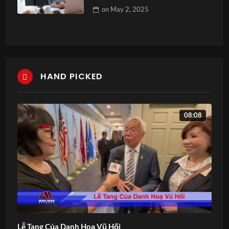
on
May 2, 2025
HAND PICKED
08:08
Lễ Tang Của Danh Hoạ Vũ Hối