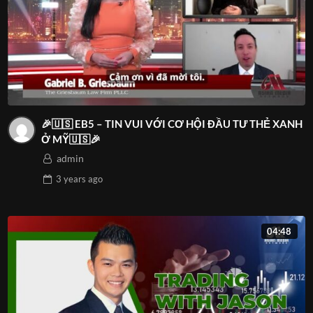
🎉🇺🇸 EB5 – TIN VUI VỚI CƠ HỘI ĐẦU TƯ THẺ XANH
Ở MỸ🇺🇸🎉
admin
3 years
ago
04:48