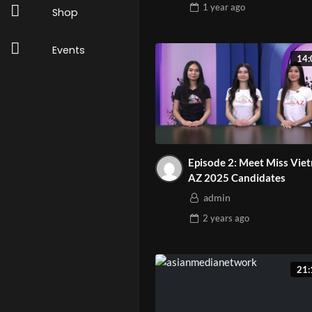
1 year
ago
Shop
Events
14:
Episode 2: Meet Miss Vietnam
AZ 2025 Candidates
admin
2 years
ago
21: