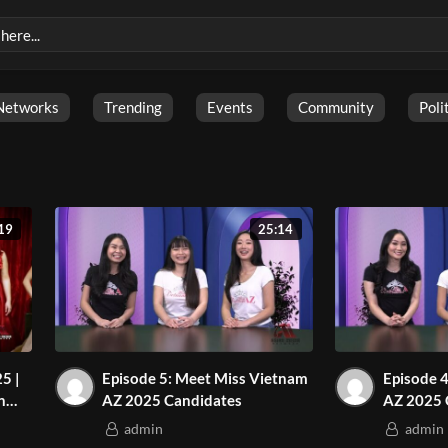
Networks
Trending
Events
Community
Poli
19
25:14
5 |
Episode 5: Meet Miss Vietnam
Episode 4: Meet Miss Viet
n
AZ 2025 Candidates
AZ 2025 
ing
admin
admin