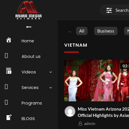
All
Business
Home
VIETNAM
About us
03:
Videos
Services
Programs
Miss Vietnam Arizona 202
Official Highlights by Asia
BLOGS
Media Network| Celebrat
admin
Culture & Dreams