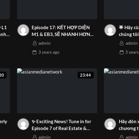
ư L1
Episode 17: KẾT HỢP DIỆN
🌟 Hãy cù
anh
M1 & EB3, SẼ NHANH HƠN
chúng tôi
KHÔNG?
chương t
admin
admin
3 years
ago
3 years
20
23:44
erly
✨ Exciting News! Tune in for
Hãy đón 
Episode 7 of Real Estate &
chương t
Lifestyles on Asian Media
Dream – 
admin
admin