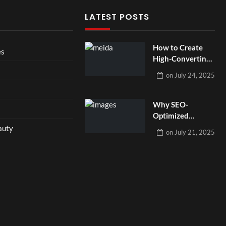
LATEST POSTS
How to Create
es
High-Converting
PPC and Email
on
July 24, 2025
Campaigns That
Work Together?
Why SEO-
Optimized
Website Design
auty
on
July 21, 2025
Matters for Small
Businesses in
2025?