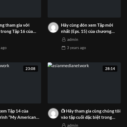
ng tham gia với
Hãy cùng đón xem Tập mới
 trong Tập 16 của
nhất (Eps. 15) của chương
rình “Giấc Mơ Mỹ”
trình “My American Dream –
admin
Giấc Mơ Mỹ”
ago
3 years
ago
23:08
28:14
xem Tập 14 của
📺 Hãy tham gia cùng chúng tôi
rình “My American
vào tập cuối đặc biệt trong
Giấc Mơ Đến Mỹ”
mùa đầu tiên của chương
admin