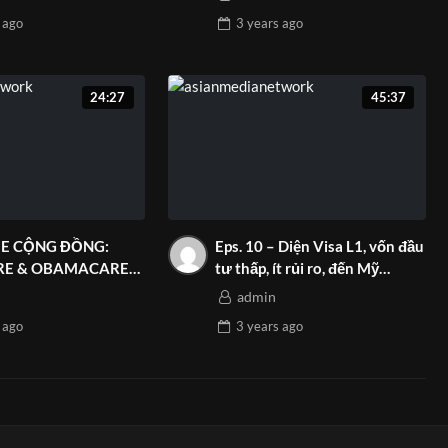
trình “GIẤC MƠ MỸ”
ago
3 years
ago
24:27
45:37
E CỘNG ĐỒNG:
Eps. 10 – Diện Visa L1, vốn đầu
RE & OBAMACARE
tư thấp, ít rủi ro, đến Mỹ
ROLLMENT!!!
nhanh nhất!!! | Asian Media
admin
Network
ago
3 years
ago