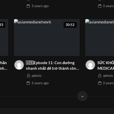
Network!
3 years
ago
3 years
33
30:52
Phần
🇺🇸Episode 11: Con đường
SỨC KHỎ
ình
nhanh nhất để trở thành công
MEDICA
dân Hoa Kỳ!!!
OPEN EN
admin
admin
3 years
ago
3 years