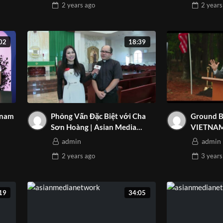
2 years
ago
2 years
02
18:39
Phỏng Vấn Đặc Biệt với Cha
Ground B
Sơn Hoàng | Asian Media
VIETNA
Network
PARK | A
admin
admin
2 years
ago
3 years
19
34:05