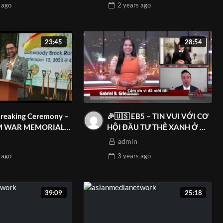
ago
2 years
ago
23:45
28:54
reaking Ceremony –
🎉🇺🇸 EB5 – TIN VUI VỚI CƠ
M WAR MEMORIAL
HỘI ĐẦU TƯ THẺ XANH Ở MỸ
sian Media Network.
🇺🇸🎉
admin
ago
3 years
ago
39:09
25:18