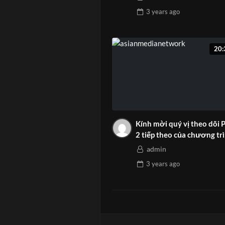
3 years
ago
20:
Kính mời quý vị theo dõi 
2 tiếp theo của chương tr
Talkshow:
admin
3 years
ago