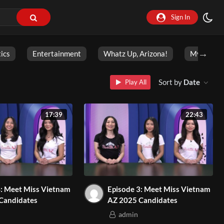
Sign In
tics
Entertainment
Whatz Up, Arizona!
My Ameri
Sort by
Date
Play All
17:39
22:43
nam
Episode 3: Meet Miss Vietnam
Candidates
AZ 2025 Candidates
admin