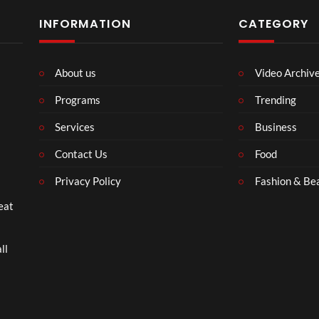
INFORMATION
CATEGORY
About us
Video Archiv
Programs
Trending
Services
Business
Contact Us
Food
Privacy Policy
Fashion & Be
eat
ll