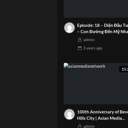
Episode: 18 – Diện Đầu T
– Con Đường Đến Mỹ Nh
Nhất!
admin
3 years
ago
15:
100th Anniversary of Bev
Hills City | Asian Media
Network
admin