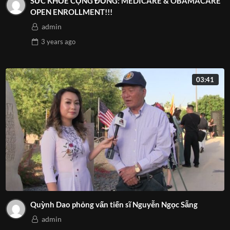
SỨC KHỎE CỘNG ĐỒNG: MEDICARE & OBAMACARE
OPEN ENROLLMENT!!!
admin
3 years
ago
03:41
Quỳnh Dao phỏng vấn tiến sĩ Nguyễn Ngọc Sẵng
admin