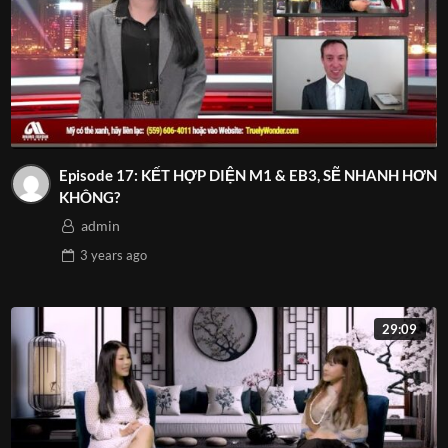
Episode 17: KẾT HỢP DIỆN M1 & EB3, SẼ NHANH HƠN
KHÔNG?
admin
3 years
ago
29:09