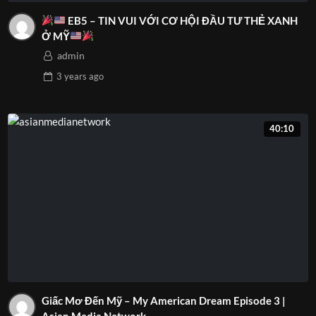
EB5 – TIN VUI VỚI CƠ HỘI ĐẦU TƯ THẺ XANH
Ở MỸ
admin
3 years
ago
40:10
Giấc Mơ Đến Mỹ – My American Dream Episode 3 |
Asian Media Network